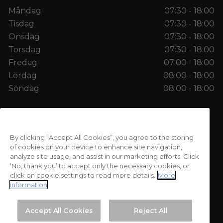
Måndag
07:30 - 18:00
Tisdag
07:30 - 18:00
Onsdag
07:30 - 18:00
Torsdag
07:30 - 18:00
Fredag
07:00 - 18:00
Lördag
08:00 - 18:00
Söndag
08:00 - 18:00
Copyright © 2026 Kosterheds Konditori AB. Alla
By clicking “Accept All Cookies”, you agree to the storing
rättigheter reserverade.
of cookies on your device to enhance site navigation,
analyze site usage, and assist in our marketing efforts. Click
‘No, thank you’ to accept only the necessary cookies, or
click on cookie settings to read more details.
More
information
Accept All Cookies
Reject All
Vilkor och avtal