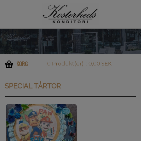
KORG
0 Produkt(er)
: 0,00 SEK
SPECIAL TÅRTOR