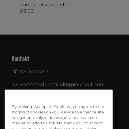
hämta nästa dag efter
08.00
Kontakt
08-4443073
Kosterhedbestallning@outlook.com
Huvudstagatan 13
171 58 SOLNA
By clicking “Accept All Cookies”, you agree to the
storing of cookies on your device to enhance site
navigation, analyze site usage, and assist in our
marketing efforts. Click ‘No, thank you’ to accept
only the necessary cookies, or click on cookie