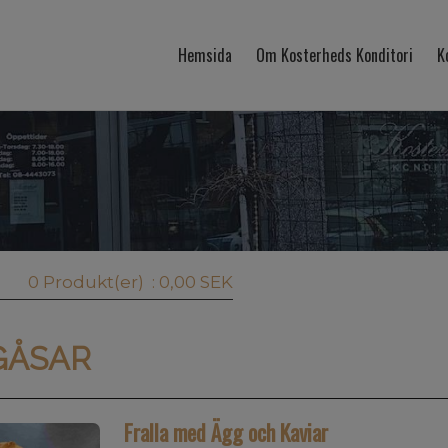
Hemsida
Om Kosterheds Konditori
K
0 Produkt(er)
: 0,00 SEK
GÅSAR
Fralla med Ägg och Kaviar