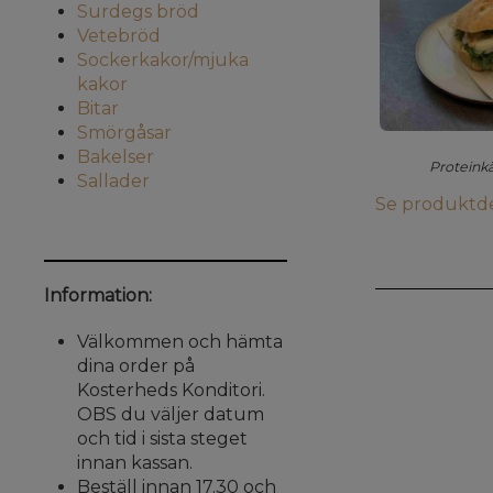
Surdegs bröd
Vetebröd
Sockerkakor/mjuka
kakor
Bitar
Smörgåsar
Bakelser
Proteinkä
Sallader
Se produktde
Information:
Välkommen och hämta
dina order på
Kosterheds Konditori.
OBS du väljer datum
och tid i sista steget
innan kassan.
Beställ innan 17.30 och