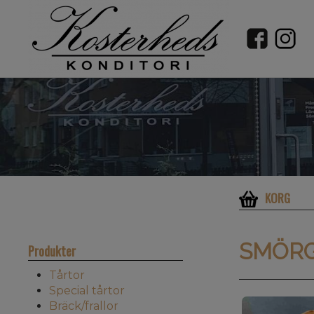
KORG
SMÖR
Produkter
Tårtor
Special tårtor
Bräck/frallor