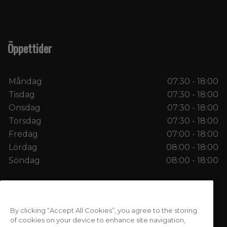
Öppettider
Måndag
07:30 - 18:00
Tisdag
07:30 - 18:00
Onsdag
07:30 - 18:00
Torsdag
07:30 - 18:00
Fredag
07:00 - 18:00
Lördag
08:00 - 18:00
Söndag
08:00 - 18:00
Copyright © 2026 Kosterheds Konditori AB. Alla
By clicking “Accept All Cookies”, you agree to the storing
rättigheter reserverade.
of cookies on your device to enhance site navigation,