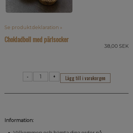
Se produktdeklaration »
Chokladboll med pärlsocker
38,00 SEK
-
+
Information:
Välkommen och hämta dina order på