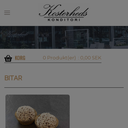
KORG
0 Produkt(er)
: 0,00 SEK
BITAR