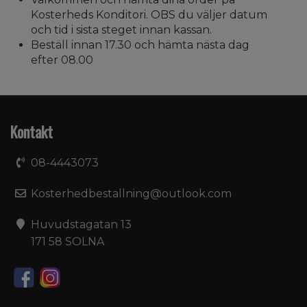
Kosterheds Konditori. OBS du väljer datum
och tid i sista steget innan kassan.
Beställ innan 17.30 och hämta nästa dag
efter 08.00
Kontakt
08-4443073
Kosterhedbestallning@outlook.com
Huvudstagatan 13
171 58 SOLNA