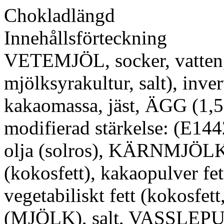
Chokladlängd
Innehållsförteckning
VETEMJÖL, socker, vatten
mjölksyrakultur, salt), inve
kakaomassa, jäst, ÄGG 
modifierad stärkelse: (E144
olja (solros), KÄRNMJÖLK
(kokosfett), kakaopulver fet
vegetabiliskt fett (kokosf
(MJÖLK), salt, VASSLEPU