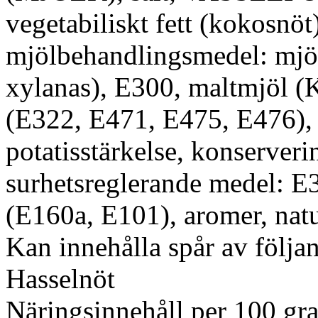
vegetabiliskt fett (kok
mjölbehandlingsmedel: mjö
xylanas), E300, maltmjöl 
(E322, E471, E475, E47
potatisstärkelse, konserver
surhetsreglerande medel: E3
(E160a, E101), aromer, natu
Kan innehålla spår av följan
Hasselnöt
Näringsinnehåll per 100 gr