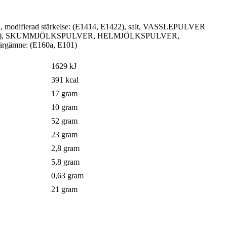
ma, modifierad stärkelse: (E1414, E1422), salt, VASSLEPULVER
ltmjöl (KORN), SKUMMJÖLKSPULVER, HELMJÖLKSPULVER,
färgämne: (E160a, E101)
1629 kJ
391 kcal
17 gram
10 gram
52 gram
23 gram
2,8 gram
5,8 gram
0,63 gram
21 gram