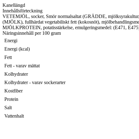
Kanellängd
Innehållsförteckning
VETEMJÖL, socker, Smör normalsaltat (GRÄDDE, mjölksyrakultur, sa
(MJÖLK), fullhärdat vegetabiliskt fett (kokosnöt), mjölbehan
MJÖLKPROTEIN, potatisstärkelse, emulgeringsmedel: (E471, E475), 
Näringsinnehåll per 100 gram
Energi
Energi (kcal)
Fett
Fett - varav mättat
Kolhydrater
Kolhydrater - varav sockerarter
Kostfiber
Protein
Salt
Vattenhalt