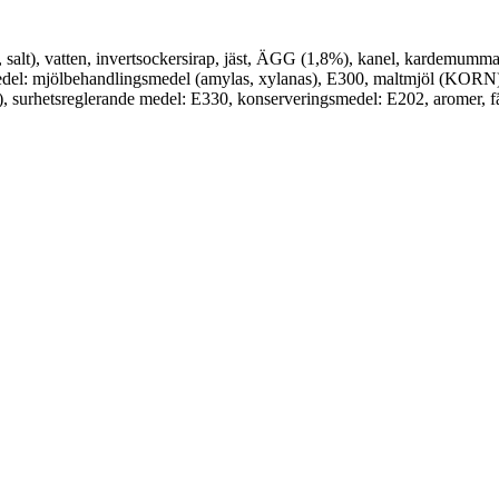
lt), vatten, invertsockersirap, jäst, ÄGG (1,8%), kanel, kardemum
dlingsmedel: mjölbehandlingsmedel (amylas, xylanas), E300, ma
surhetsreglerande medel: E330, konserveringsmedel: E202, aromer, 