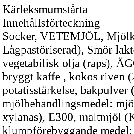
Kärleksmumstårta
Innehållsförteckning
Socker, VETEMJÖL, Mjölk
Lågpastöriserad), Smör lak
vegetabilisk olja (raps), Ä
bryggt kaffe , kokos riven (
potatisstärkelse, bakpulver
mjölbehandlingsmedel: mjö
xylanas), E300, maltmjöl (
klumpförebyggande medel: